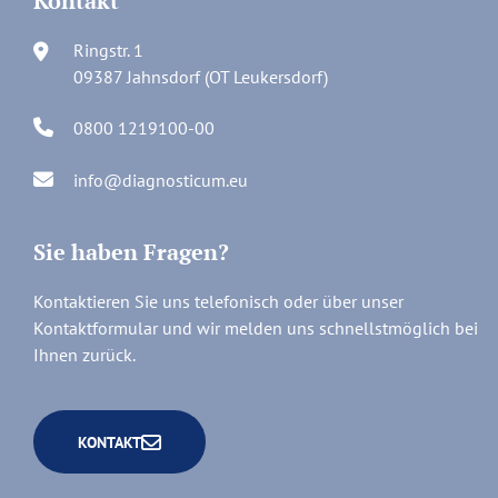
Kontakt
Ringstr. 1
09387 Jahnsdorf (OT Leukersdorf)
0800 1219100-00
info@diagnosticum.eu
Sie haben Fragen?
Kontaktieren Sie uns telefonisch oder über unser
Kontaktformular und wir melden uns schnellstmöglich bei
Ihnen zurück.
KONTAKT