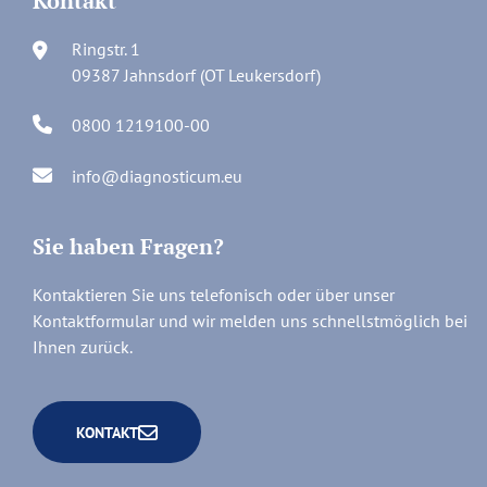
Kontakt
Ringstr. 1
09387 Jahnsdorf (OT Leukersdorf)
0800 1219100-00
info@diagnosticum.eu
Sie haben Fragen?
Kontaktieren Sie uns telefonisch oder über unser
Kontaktformular und wir melden uns schnellstmöglich bei
Ihnen zurück.
KONTAKT