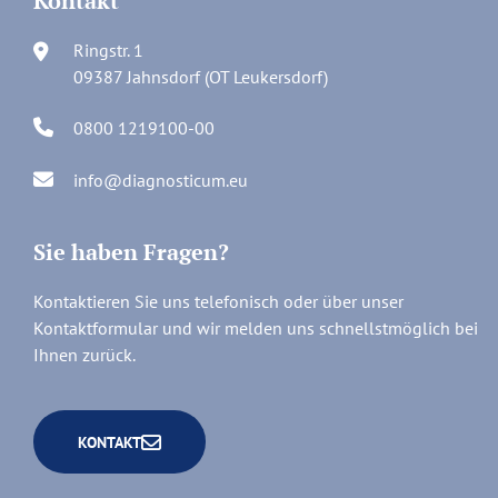
Kontakt
Ringstr. 1
09387 Jahnsdorf (OT Leukersdorf)
0800 1219100-00
info@diagnosticum.eu
Sie haben Fragen?
Kontaktieren Sie uns telefonisch oder über unser
Kontaktformular und wir melden uns schnellstmöglich bei
Ihnen zurück.
KONTAKT