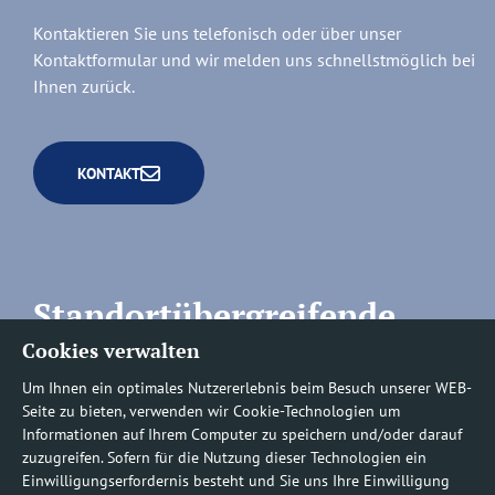
Kontaktieren Sie uns telefonisch oder über unser
Kontaktformular und wir melden uns schnellstmöglich bei
Ihnen zurück.
KONTAKT
Standortübergreifende
Cookies verwalten
Rufnummern
Um Ihnen ein optimales Nutzererlebnis beim Besuch unserer WEB-
Seite zu bieten, verwenden wir Cookie-Technologien um
Informationen auf Ihrem Computer zu speichern und/oder darauf
zuzugreifen. Sofern für die Nutzung dieser Technologien ein
Befundauskünfte/
Einwilligungserfordernis besteht und Sie uns Ihre Einwilligung