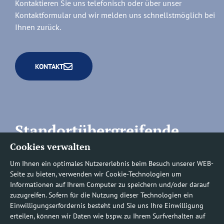
Kontaktieren Sie uns telefonisch oder über unser
Kontaktformular und wir melden uns schnellstmöglich bei
Ihnen zurück.
KONTAKT
Standortübergreifende
Cookies verwalten
Rufnummern
Um Ihnen ein optimales Nutzererlebnis beim Besuch unserer WEB-
Seite zu bieten, verwenden wir Cookie-Technologien um
Informationen auf Ihrem Computer zu speichern und/oder darauf
zuzugreifen. Sofern für die Nutzung dieser Technologien ein
Befundauskünfte/
Einwilligungserfordernis besteht und Sie uns Ihre Einwilligung
erteilen, können wir Daten wie bspw. zu Ihrem Surfverhalten auf