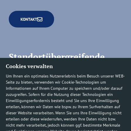
KONTAKT
Standortübergreifende
Cookies verwalten
Rufnummern
Um Ihnen ein optimales Nutzererlebnis beim Besuch unserer WEB-
Seite zu bieten, verwenden wir Cookie-Technologien um
Informationen auf Ihrem Computer zu speichern und/oder darauf
zuzugreifen. Sofern für die Nutzung dieser Technologien ein
Befundauskünfte/
Einwilligungserfordernis besteht und Sie uns Ihre Einwilligung
erteilen, können wir Daten wie bspw. zu Ihrem Surfverhalten auf
Nachforderungen
dieser Website verarbeiten. Wenn Sie uns Ihre Einwilligung nicht
erteilen oder diese wiederrufen, werden Ihre Daten nicht bzw.
nicht mehr verarbeitet, jedoch können ggf. bestimmte Merkmale
0800 1219100-10