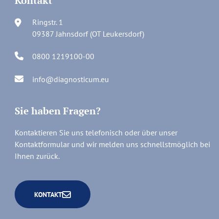
Kontakt
Ringstr. 1
09387 Jahnsdorf (OT Leukersdorf)
0800 1219100-00
info@diagnosticum.eu
Sie haben Fragen?
Kontaktieren Sie uns telefonisch oder über unser
Kontaktformular und wir melden uns schnellstmöglich bei
Ihnen zurück.
KONTAKT