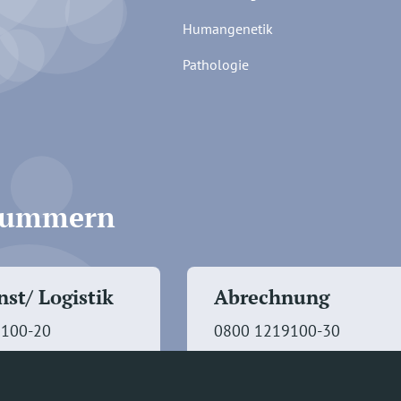
Humangenetik
Pathologie
fnummern
st/ Logistik
Abrechnung
9100-20
0800 1219100-30