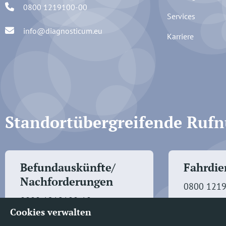
0800 1219100-00
Services
info@diagnosticum.eu
Karriere
Standortübergreifende Ru
Befundauskünfte/
Fahrdien
Nachforderungen
0800 121
0800 1219100-10
Cookies verwalten