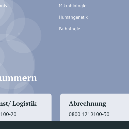
hnis
Mikrobiologie
Humangenetik
Pathologie
fnummern
st/ Logistik
Abrechnung
9100-20
0800 1219100-30