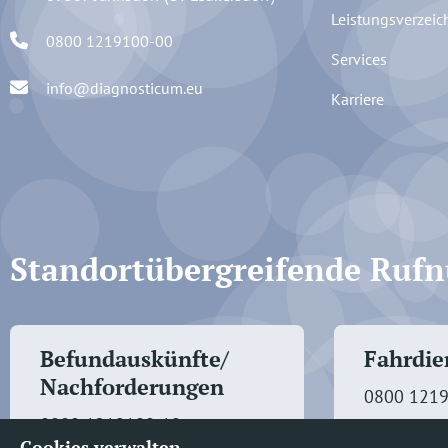
Leistungsverzeic
0800 1219100-00
Services
info@diagnosticum.eu
Karriere
Standortübergreifende Ru
Befundauskünfte/
Fahrdien
Nachforderungen
0800 121
0800 1219100-10
Cookies verwalten