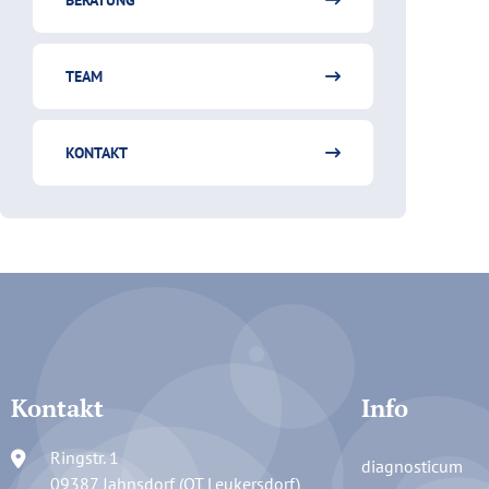
BERATUNG
TEAM
KONTAKT
Kontakt
Info
Ringstr. 1
diagnosticum
09387 Jahnsdorf (OT Leukersdorf)