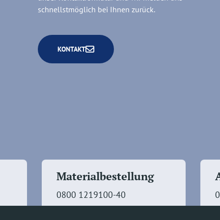
schnellstmöglich bei Ihnen zurück.
KONTAKT
Materialbestellung
0800 1219100-40
0