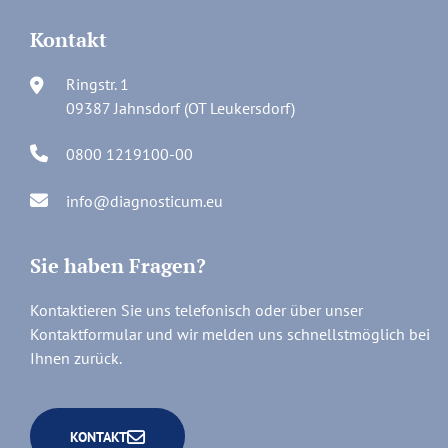
Kontakt
Ringstr. 1
09387 Jahnsdorf (OT Leukersdorf)
0800 1219100-00
info@diagnosticum.eu
Sie haben Fragen?
Kontaktieren Sie uns telefonisch oder über unser
Kontaktformular und wir melden uns schnellstmöglich bei
Ihnen zurück.
KONTAKT