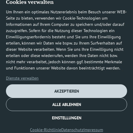
Cookies verwalten
Rufnummern
Um Ihnen ein optimales Nutzererlebnis beim Besuch unserer WEB-
Seite zu bieten, verwenden wir Cookie-Technologien um
Informationen auf Ihrem Computer zu speichern und/oder darauf
zuzugreifen. Sofern für die Nutzung dieser Technologien ein
Befundauskünfte/
Einwilligungserfordernis besteht und Sie uns Ihre Einwilligung
erteilen, können wir Daten wie bspw. zu Ihrem Surfverhalten auf
Nachforderungen
dieser Website verarbeiten. Wenn Sie uns Ihre Einwilligung nicht
erteilen oder diese wiederrufen, werden Ihre Daten nicht bzw.
nicht mehr verarbeitet, jedoch können ggf. bestimmte Merkmale
0800 1219100-10
und Funktionen unserer Website davon beeinträchtigt werden.
Dienste verwalten
AKZEPTIEREN
ALLE ABLEHNEN
Impressum
Datenschutz
Cookie-Richtlinie (EU)
EINSTELLUNGEN
© [2026] diagnosticum
Cookie-Richtlinie
Datenschutz
Impressum