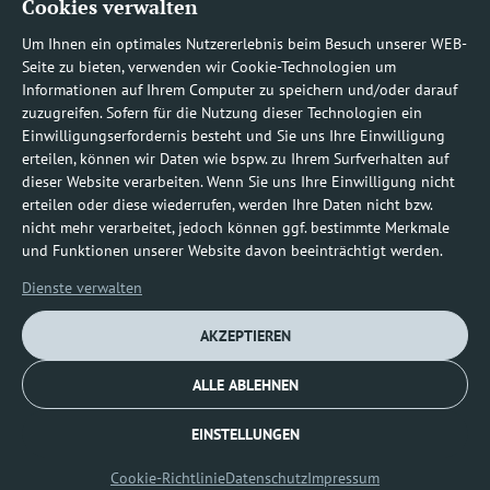
Cookies verwalten
Rufnummern
Um Ihnen ein optimales Nutzererlebnis beim Besuch unserer WEB-
Seite zu bieten, verwenden wir Cookie-Technologien um
Informationen auf Ihrem Computer zu speichern und/oder darauf
zuzugreifen. Sofern für die Nutzung dieser Technologien ein
Befundauskünfte/
Einwilligungserfordernis besteht und Sie uns Ihre Einwilligung
erteilen, können wir Daten wie bspw. zu Ihrem Surfverhalten auf
Nachforderungen
dieser Website verarbeiten. Wenn Sie uns Ihre Einwilligung nicht
erteilen oder diese wiederrufen, werden Ihre Daten nicht bzw.
nicht mehr verarbeitet, jedoch können ggf. bestimmte Merkmale
0800 1219100-10
und Funktionen unserer Website davon beeinträchtigt werden.
Dienste verwalten
AKZEPTIEREN
ALLE ABLEHNEN
Impressum
Datenschutz
Cookie-Richtlinie (EU)
EINSTELLUNGEN
© [2026] diagnosticum
Cookie-Richtlinie
Datenschutz
Impressum