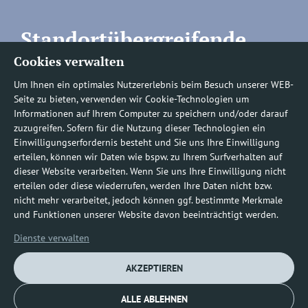
Standortübergreifende
Cookies verwalten
Rufnummern
Um Ihnen ein optimales Nutzererlebnis beim Besuch unserer WEB-
Seite zu bieten, verwenden wir Cookie-Technologien um
Informationen auf Ihrem Computer zu speichern und/oder darauf
zuzugreifen. Sofern für die Nutzung dieser Technologien ein
Befundauskünfte/
Einwilligungserfordernis besteht und Sie uns Ihre Einwilligung
erteilen, können wir Daten wie bspw. zu Ihrem Surfverhalten auf
Nachforderungen
dieser Website verarbeiten. Wenn Sie uns Ihre Einwilligung nicht
erteilen oder diese wiederrufen, werden Ihre Daten nicht bzw.
nicht mehr verarbeitet, jedoch können ggf. bestimmte Merkmale
0800 1219100-10
und Funktionen unserer Website davon beeinträchtigt werden.
Dienste verwalten
AKZEPTIEREN
ALLE ABLEHNEN