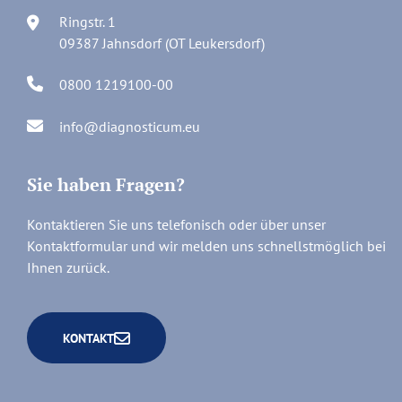
Ringstr. 1
09387 Jahnsdorf (OT Leukersdorf)
0800 1219100-00
info@diagnosticum.eu
Sie haben Fragen?
Kontaktieren Sie uns telefonisch oder über unser
Kontaktformular und wir melden uns schnellstmöglich bei
Ihnen zurück.
KONTAKT