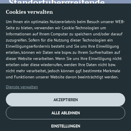
Standortübergreifende
Cookies verwalten
Rufnummern
Um Ihnen ein optimales Nutzererlebnis beim Besuch unserer WEB-
Seite zu bieten, verwenden wir Cookie-Technologien um
Informationen auf Ihrem Computer zu speichern und/oder darauf
zuzugreifen. Sofern für die Nutzung dieser Technologien ein
Befundauskünfte/
Einwilligungserfordernis besteht und Sie uns Ihre Einwilligung
erteilen, können wir Daten wie bspw. zu Ihrem Surfverhalten auf
Nachforderungen
dieser Website verarbeiten. Wenn Sie uns Ihre Einwilligung nicht
erteilen oder diese wiederrufen, werden Ihre Daten nicht bzw.
nicht mehr verarbeitet, jedoch können ggf. bestimmte Merkmale
0800 1219100-10
und Funktionen unserer Website davon beeinträchtigt werden.
Dienste verwalten
AKZEPTIEREN
ALLE ABLEHNEN
Impressum
Datenschutz
Cookie-Richtlinie (EU)
EINSTELLUNGEN