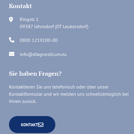
Kontakt
Ringstr. 1
09387 Jahnsdorf (OT Leukersdorf)
0800 1219100-00
info@diagnosticum.eu
Sie haben Fragen?
Kontaktieren Sie uns telefonisch oder über unser
Kontaktformular und wir melden uns schnellstmöglich bei
Ihnen zurück.
KONTAKT