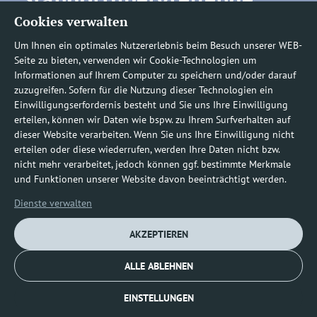
Cookies verwalten
Rufnummern
Um Ihnen ein optimales Nutzererlebnis beim Besuch unserer WEB-
Seite zu bieten, verwenden wir Cookie-Technologien um
Informationen auf Ihrem Computer zu speichern und/oder darauf
zuzugreifen. Sofern für die Nutzung dieser Technologien ein
Befundauskünfte/
Einwilligungserfordernis besteht und Sie uns Ihre Einwilligung
erteilen, können wir Daten wie bspw. zu Ihrem Surfverhalten auf
Nachforderungen
dieser Website verarbeiten. Wenn Sie uns Ihre Einwilligung nicht
erteilen oder diese wiederrufen, werden Ihre Daten nicht bzw.
nicht mehr verarbeitet, jedoch können ggf. bestimmte Merkmale
0800 1219100-10
und Funktionen unserer Website davon beeinträchtigt werden.
Dienste verwalten
AKZEPTIEREN
ALLE ABLEHNEN
Impressum
Datenschutz
Cookie-Richtlinie (EU)
EINSTELLUNGEN